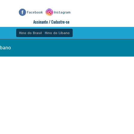
Facebook
Instagram
Assinante / Cadastre-se
Hino do Brasil
Hino do Líbano
íbano