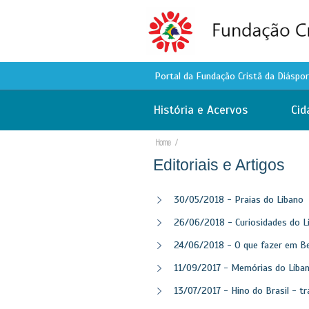
Portal da Fundação Cristã da Diáspo
Vencendo as distâncias e aproximan
História e Acervos
Cid
Você pode solicitar a nacionalidade 
Cadastre-se no site que nós lhe aju
Home
/
É gratuito porque é nossa Missão.
Editoriais e Artigos
Arquivos da Diáspora Libanesa
Pesquise a Migração e ajude a registr
30/05/2018 - Praias do Líbano
Registro em aberto para a Academia
26/06/2018 - Curiosidades do L
Conheça nossas dicas para você se 
24/06/2018 - O que fazer em Be
Mais de 12 mil fotos do Líbano - Bib
11/09/2017 - Memórias do Líban
13/07/2017 - Hino do Brasil - t