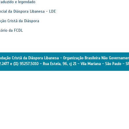
raduzido e legendado
cial da Diáspora Libanesa - LDE
ção Cristã da Diáspora
tório da FCDL
ndação Cristã da Diáspora Libanesa - Organização Brasileira Não Governamen
2.2477 e (11) 95257.5010 - Rua Estela, 96, cj 21 - Vila Mariana - São Paulo - 